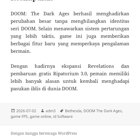
DOOM: The Dark Ages berhasil menghadirkan
perubahan besar tanpa menghilangkan identitas
seri DOOM. Selain menawarkan sistem pertarungan
yang lebih taktis, game ini juga memberikan
berbagai fitur baru yang memperkaya pengalaman
bermain.
Dengan hadirnya ekspansi Revelations dan
pembaruan gratis Ripatorium 3.0, pemain memiliki
lebih banyak alasan untuk kembali menghadapi
pasukan iblis di dunia DOOM.
Diposkan
Penulis
Tag
2026-07-02
adm3
Bethesda
,
DOOM The Dark Ages
,
pada
game FPS
,
game online
,
id Software
Dengan bangga bertenaga WordPress