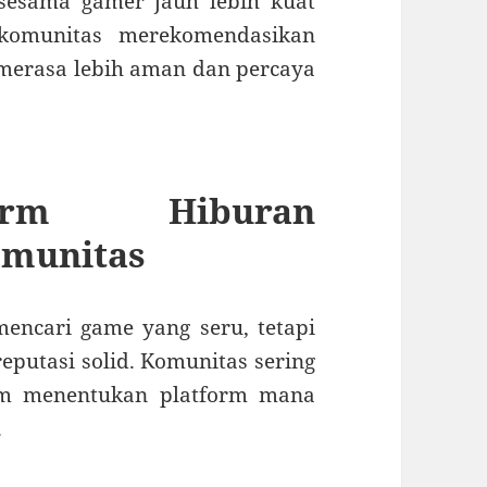
i sesama gamer jauh lebih kuat
 komunitas merekomendasikan
merasa lebih aman dan percaya
orm Hiburan
omunitas
mencari game yang seru, tetapi
eputasi solid. Komunitas sering
am menentukan platform mana
.