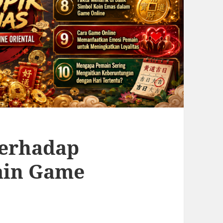
terhadap
ain Game