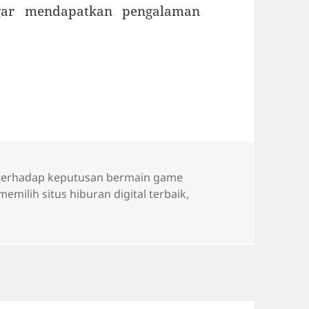
agar mendapatkan pengalaman
 terhadap keputusan bermain game
memilih situs hiburan digital terbaik
,