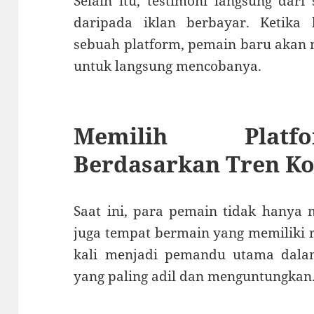
Selain itu, testimoni langsung dar
daripada iklan berbayar. Ketika
sebuah platform, pemain baru akan 
untuk langsung mencobanya.
Memilih Platf
Berdasarkan Tren K
Saat ini, para pemain tidak hanya 
juga tempat bermain yang memiliki r
kali menjadi pemandu utama dal
yang paling adil dan menguntungkan