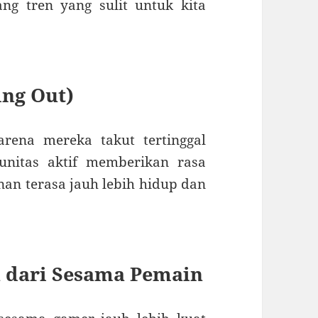
g tren yang sulit untuk kita
ing Out)
rena mereka takut tertinggal
unitas aktif memberikan rasa
nan terasa jauh lebih hidup dan
 dari Sesama Pemain