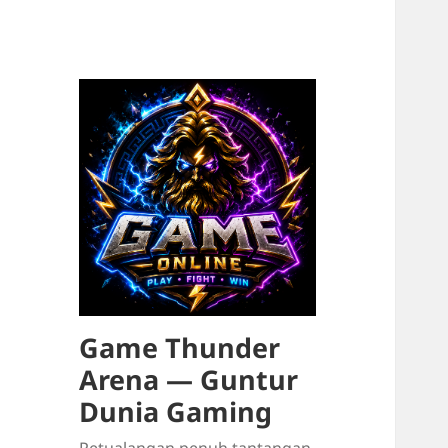
Game Thunder
Arena — Guntur
Dunia Gaming