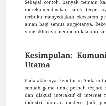
Sebagai contoh, banyak pemain kas
merekomendasikan situs terperca
terbukti menyediakan ekosistem p
aman bagi semua anggotanya. Rekom
yang akhirnya membentuk keputusan
Kesimpulan: Komuni
Utama
Pada akhirnya, keputusan Anda un
sebuah game tidak pernah terjadi s
dan diskusi interaktif di interne
industri hiburan modern. Jadi, pa