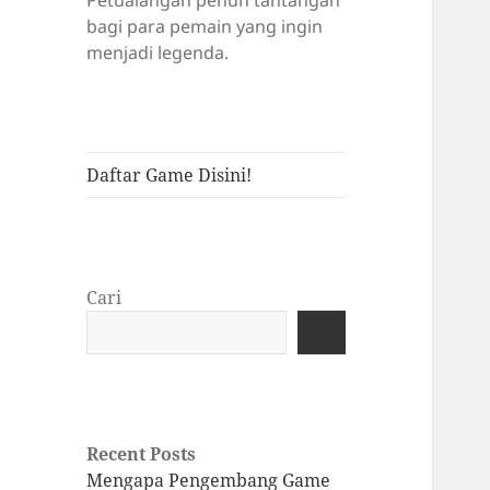
Petualangan penuh tantangan
bagi para pemain yang ingin
menjadi legenda.
Daftar Game Disini!
Cari
Recent Posts
Mengapa Pengembang Game