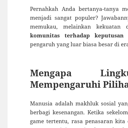
Pernahkah Anda bertanya-tanya m
menjadi sangat populer? Jawabann
memukau, melainkan kekuatan d
komunitas terhadap keputusan
pengaruh yang luar biasa besar di era 
Mengapa Lingk
Mempengaruhi Pilih
Manusia adalah makhluk sosial yan
berbagi kesenangan. Ketika sekelo
game tertentu, rasa penasaran kita