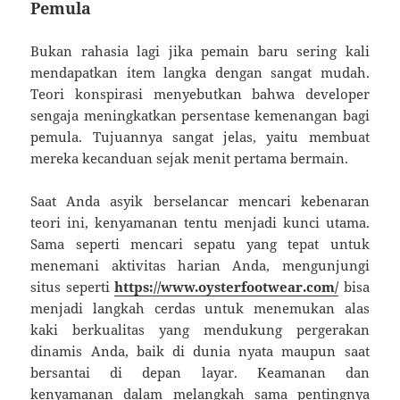
Pemula
Bukan rahasia lagi jika pemain baru sering kali
mendapatkan item langka dengan sangat mudah.
Teori konspirasi menyebutkan bahwa developer
sengaja meningkatkan persentase kemenangan bagi
pemula. Tujuannya sangat jelas, yaitu membuat
mereka kecanduan sejak menit pertama bermain.
Saat Anda asyik berselancar mencari kebenaran
teori ini, kenyamanan tentu menjadi kunci utama.
Sama seperti mencari sepatu yang tepat untuk
menemani aktivitas harian Anda, mengunjungi
situs seperti
https://www.oysterfootwear.com/
bisa
menjadi langkah cerdas untuk menemukan alas
kaki berkualitas yang mendukung pergerakan
dinamis Anda, baik di dunia nyata maupun saat
bersantai di depan layar. Keamanan dan
kenyamanan dalam melangkah sama pentingnya