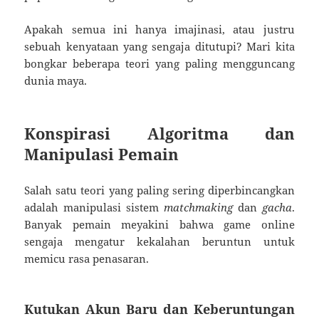
Apakah semua ini hanya imajinasi, atau justru
sebuah kenyataan yang sengaja ditutupi? Mari kita
bongkar beberapa teori yang paling mengguncang
dunia maya.
Konspirasi Algoritma dan
Manipulasi Pemain
Salah satu teori yang paling sering diperbincangkan
adalah manipulasi sistem
matchmaking
dan
gacha
.
Banyak pemain meyakini bahwa game online
sengaja mengatur kekalahan beruntun untuk
memicu rasa penasaran.
Kutukan Akun Baru dan Keberuntungan