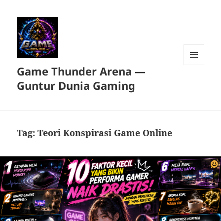
Game Thunder Arena —
MENU
DAN
Guntur Dunia Gaming
WIDGET
Tag:
Teori Konspirasi Game Online