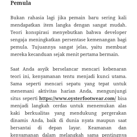
Pemula
Bukan rahasia lagi jika pemain baru sering kali
mendapatkan item langka dengan sangat mudah.
Teori konspirasi menyebutkan bahwa developer
sengaja meningkatkan persentase kemenangan bagi
pemula. Tujuannya sangat jelas, yaitu membuat
mereka kecanduan sejak menit pertama bermain.
Saat Anda asyik berselancar mencari kebenaran
teori ini, kenyamanan tentu menjadi kunci utama.
Sama seperti mencari sepatu yang tepat untuk
menemani aktivitas harian Anda, mengunjungi
situs seperti
https://www.oysterfootwear.com/
bisa
menjadi langkah cerdas untuk menemukan alas
kaki berkualitas yang mendukung pergerakan
dinamis Anda, baik di dunia nyata maupun saat
bersantai di depan layar. Keamanan dan
kenyamanan dalam melangkah sama pentingnya